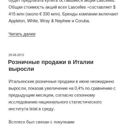
Общая стоимость акций всех Lascelles «составляет $
415 млн (около € 330 млн). Бренды компании включают
Appleton, White, Wray & Nephew и Coruba.
Читать далее
«Campari
купила
производителя
ямайского
ОПУБЛИКОВАНО
29.08.2012
Розничные продажи в Италии
рома»
выросли
Итальянские розничные продажи в июне неожиданно
выросли, показав увеличение на 0,4% по сравнению с
предыдущим месяцем, согласно сезонному
исследованию национального статистического
института Istat в среду.
Всплеск был связан с покупками