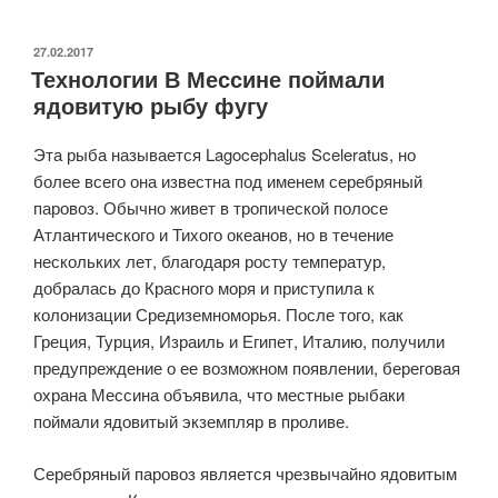
вас
к
ОПУБЛИКОВАНО
27.02.2017
Технологии В Мессине поймали
сотрудничеству»
ядовитую рыбу фугу
Эта рыба называется Lagocephalus Sceleratus, но
более всего она известна под именем серебряный
паровоз. Обычно живет в тропической полосе
Атлантического и Тихого океанов, но в течение
нескольких лет, благодаря росту температур,
добралась до Красного моря и приступила к
колонизации Средиземноморья. После того, как
Греция, Турция, Израиль и Египет, Италию, получили
предупреждение о ее возможном появлении, береговая
охрана Мессина объявила, что местные рыбаки
поймали ядовитый экземпляр в проливе.
Серебряный паровоз является чрезвычайно ядовитым