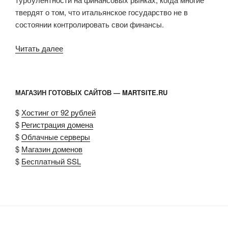
твердят о том, что итальянское государство не в
состоянии контролировать свои финансы.
Читать далее
«Италия
заплатит
за
воровство
МАГАЗИН ГОТОВЫХ САЙТОВ — MARTSITE.RU
при
строительстве
$
Хостинг от 92 рублей
дорог»
$
Регистрация домена
$
Облачные серверы
$
Магазин доменов
$
Бесплатный SSL