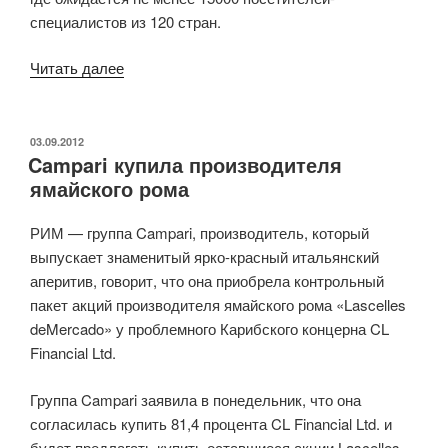
специалистов из 120 стран.
Читать далее
«Vicenzaoro
расширяет
свое
присутствие
ОПУБЛИКОВАНО
03.09.2012
Campari купила производителя
на
ямайского рома
рынке»
РИМ — группа Campari, производитель, который
выпускает знаменитый ярко-красный итальянский
аперитив, говорит, что она приобрела контрольный
пакет акций производителя ямайского рома «Lascelles
deMercado» у проблемного Карибского концерна CL
Financial Ltd.
Группа Campari заявила в понедельник, что она
согласилась купить 81,4 процента CL Financial Ltd. и
будет предлагать купить оставшиеся акции Lascelles.