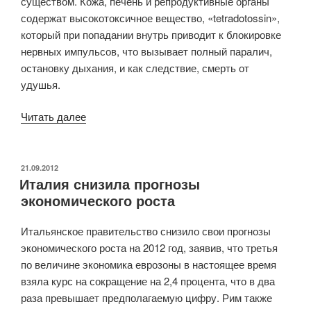
существом. Кожа, печень и репродуктивные органы
содержат высокотоксичное вещество, «tetradotossin»,
который при попадании внутрь приводит к блокировке
нервных импульсов, что вызывает полный паралич,
остановку дыхания, и как следствие, смерть от
удушья.
Читать далее
«Технологии
В
Мессине
поймали
ОПУБЛИКОВАНО
21.09.2012
Италия снизила прогнозы
ядовитую
экономического роста
рыбу
фугу»
Итальянское правительство снизило свои прогнозы
экономического роста на 2012 год, заявив, что третья
по величине экономика еврозоны в настоящее время
взяла курс на сокращение на 2,4 процента, что в два
раза превышает предполагаемую цифру. Рим также