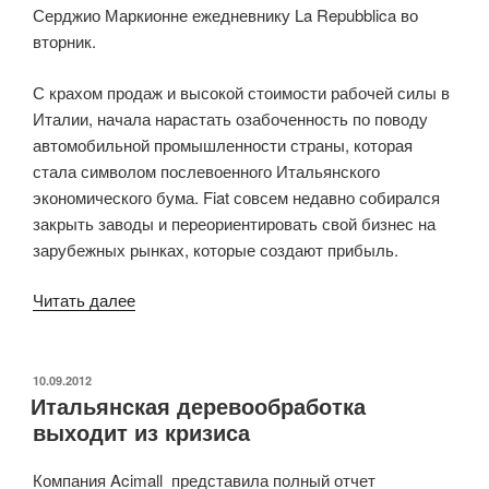
Серджио Маркионне ежедневнику La Repubblica во
вторник.
С крахом продаж и высокой стоимости рабочей силы в
Италии, начала нарастать озабоченность по поводу
автомобильной промышленности страны, которая
стала символом послевоенного Итальянского
экономического бума. Fiat совсем недавно собирался
закрыть заводы и переориентировать свой бизнес на
зарубежных рынках, которые создают прибыль.
Читать далее
«Fiat
остается
в
Италии
ОПУБЛИКОВАНО
10.09.2012
Итальянская деревообработка
благодаря
выходит из кризиса
зарубежной
прибыли»
Компания Acimall представила полный отчет