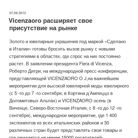
ОПУБЛИКОВАНО
07.09.2012
Vicenzaoro расширяет свое
присутствие на рынке
Золото и ювелирные украшения под маркой «Сделано
в Италии» готовы бросить вызов рынку с новыми
стратегиями в областях, где спрос на них постоянно
растет. В заявлении президента Fiera di Vicenza,
Роберто Дитри, на международной пресс-конференции,
представляющей VICENZAORO О J,на важнейшем
мероприятии для высокой ювелирной моды ювелирного
(с 5 -го до 7 -го сентября, в Кортина д’Ампеццо в
Доломитовых Альпах) и VICENZAORO осень (в
Виченце, Северо-Восточная Италия, с 8 -го до 12 -го
сентября), международное мероприятие, где 1 400
экспонентов из всех итальянских районов и 30
различных стран будет представлять свои товары и
где ожидается не менее 15000 посетителей-