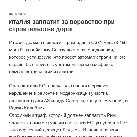
ОПУБЛИКОВАНО
06.07.2012
Италия заплатит за воровство при
строительстве дорог
Италия должна выплатить рекордные € 381 млн. ($ 465
млн) Европейскому Союзу после расследования,
которое установило, что проект автомагистрали на юге
страны был принят с учетом интересов мафии, с
помощью коррупции и откатов.
Следователи ЕС говорят, что нашли широкое»
нарушение в ремонте и модернизации участка
автомагистрали A3 между Салерно, к югу от Неаполя, и
Реджо-Калабрия.
Огромный штраф, который должен заплатить Рим
является самым крупным в истории ЕС, углубляя и без
того серьезный дефицит бюджета Италии в период
турбулентности на финансовых рынках, когда многие