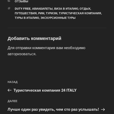
РУБРИКИ
ОТЗЫВЫ
МЕТКИ
DUTY FREE
,
АВИАБИЛЕТЫ
,
ВИЗА В ИТАЛИЮ
,
ОТДЫХ
,
ПУТЕШЕСТВИЯ
,
РИМ
,
ТУРИЗМ
,
ТУРИСТИЧЕСКАЯ КОМПАНИЯ
,
ТУРЫ В ИТАЛИЮ
,
ЭКСКУРСИОННЫЕ ТУРЫ
Добавить комментарий
Для отправки комментария вам необходимо
авторизоваться
.
Навигация
Предыдущая
НАЗАД
по
запись:
записям
Туристическая компания 24 ITALY
Следующая
ДАЛЕЕ
запись
Лучше один раз увидеть, чем сто раз услышать!