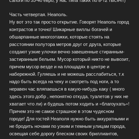
Часть четвертая. Неаполь.
Ну вот это так просто открытие. Говорят Неаполь город
контрастов и точно! Шикарные виллы богачей и
обшарпанные многоэтажки, которые стоять на
расстоянии полутора метров друг от друга, которые
создают узкие улочки вечно завешенные стиранным-
застиранным бельем. Мусор который никто не вывозит,
причем мусор везде и на площадях в центре и
набережной. Гуляешь и не можешь расслабиться, т.к
надо быть всегда на чеку и смотреть под ноги, а то
неравен час вляпаешься в какую-нибудь каку ( много
здесь этого добр , непонятно откуда, туалетов у них не
хватает что ли) и будешь потом ходить и «благоухать»!
Причем это не самое страшное в этом чудесном
городе! Для гостей Неаполя нужно быть аккуратными и
не бродить ночами по узким и темным улицам города,
освещая себе дорогу блеском своих бриллиантов,