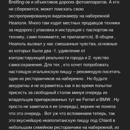
Breitling-ов и объективов дорогих фотоаппаратов. А кто
не сбережется, может поискать свою
экспроприированную видеокамеру на набережной
Неаполя. Много там ходит местных продавцов техники
за недорого ( упаковка и инструкция с паспортом на
технику, сами понимаете, не прилагается). В общем ,
Неаполь вызвал у нас смешанные чувства, основные
из которых были два -1. удивление от
контрастирующей реальности города и 2. чувство
самосохранения. Для тех , кто хочет попробовать
настоящую итальянскую пиццу – рекомендую посетить
один из ресторанчиков на набережно . Но будьте
аккуратны и не осрамитесь как я во время попытки
присесть за свободный столик минуя очередь из
владельцев припаркованных тут же Ferrari и BMW . Ну
просто не заметила я ее (очередь), вернее не поняла
что это очередь . Вот уж что вспоминаем теперь, так
это вкуснейшую неаполитанскую пиццу под Chianti в
небольшом семейном ресторанчике на набережной, из