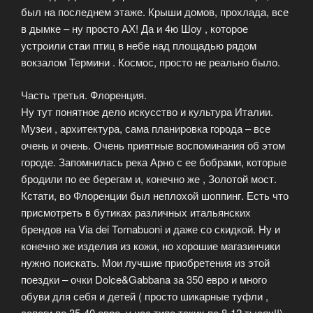
был на последнем этаже. Крыши домов, прохлада, все
в дымке – ну просто АХ! Да и 4ю Шоу , которое
устроили стаи птиц в небе над площадью рядом
вокзалом Термини . Космос, просто не реально было.
Часть третья. Флоренция.
Ну тут понятное дело искусство и культура Италии.
Музеи , архитектура, сама планировка города – все
очень и очень. Очень приятные воспоминания об этом
городе. Запомнилась река Арно с ее бобрами, которые
бродили по ее берегам и, конечно же , Золотой мост.
Кстати, во Флоренции был неплохой шоппинг. Есть что
присмотреть в бутиках различных итальянских
брендов на Via dei Tornabuoni и даже со скидкой. Ну и
конечно же изделия из кожи, но хорошие магазинчики
нужно поискать. Мои лучшие приобретения из этой
поездки – очки Dolce&Gabbana за 350 евро и много
обуви для себя и детей ( просто шикарные туфли ,
сапоги по 35-40 евро, у нас типа таких по 8-12 тысяч!!)