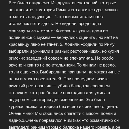
Все было ожидаемо. Из других впечатлений, которые
не относятся к истории Рима и его архитектуре, можно
отметить следующие : 1. красивых итальянцев-
итальянок нет и здесь. Не видели, вроде одна
мелькнула за стеклом обменного пункта, даже не
поленились с мужем — вернулись оценить , но нет! на
красавицу явно не тянет. 2. Ходили –ходили по Риму
выбирали и ужинали в разных ресторанчиках, но кухня
римских заведений совсем не впечатлила. Не особо
вкусно и как-то не по-итальянски. То ли нам не везло,
то ли еще чего. Выбирали по принципу -демократичные
цены и много посетителей. При последнем визите
римский ресторанчик — убило блюдо за соседнем
столиком, которое больше подходило для ужина в
недорогом санатории для язвенников. Это была
куриная ножка, отварная без всего и синюшного цвета.
Очень мило! Мы обошлись спагетти с мясом, поели и
ладно.3.Очень понравился Рим (как –то романтично он
выглядел) ранним утром с балкона нашего номера, а он