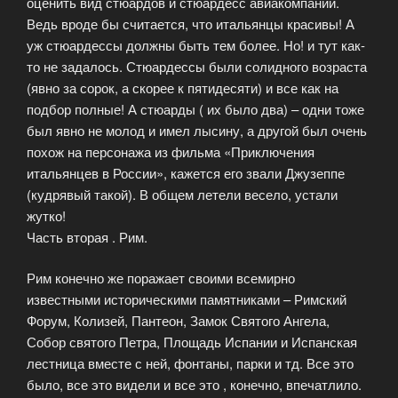
оценить вид стюардов и стюардесс авиакомпании.
Ведь вроде бы считается, что итальянцы красивы! А
уж стюардессы должны быть тем более. Но! и тут как-
то не задалось. Стюардессы были солидного возраста
(явно за сорок, а скорее к пятидесяти) и все как на
подбор полные! А стюарды ( их было два) – одни тоже
был явно не молод и имел лысину, а другой был очень
похож на персонажа из фильма «Приключения
итальянцев в России», кажется его звали Джузеппе
(кудрявый такой). В общем летели весело, устали
жутко!
Часть вторая . Рим.
Рим конечно же поражает своими всемирно
известными историческими памятниками – Римский
Форум, Колизей, Пантеон, Замок Святого Ангела,
Собор святого Петра, Площадь Испании и Испанская
лестница вместе с ней, фонтаны, парки и тд. Все это
было, все это видели и все это , конечно, впечатлило.