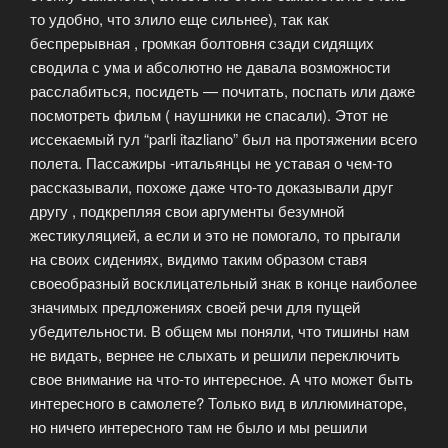
то удобно, что злило еще сильнее), так как
беспрерывная , громкая болтовня сзади сидящих
сводила с ума и абсолютно не давала возможности
расслабиться, посидеть — почитать, поспать или даже
посмотреть фильм ( наушники не спасали).
Этот не
иссекаемый гул “parli itazliano” был на протяжении всего
полета. Пассажиры -итальянцы не уставая о чем-то
рассказывали, похоже даже что-то доказывали друг
другу , подкрепляя свои аргументы безумной
жестикуляцией, а если и это не помогало, то прыгали
на своих сидениях, видимо таким образом ставя
своеобразный восклицательный знак в конце наиболее
значимых предложениях своей речи для пущей
убедительности. В общем мы поняли, что тишины нам
не видать, вернее не слыхать и решили переключить
свое внимание на что-то интересное. А что может быть
интересного в самолете? Только вид в иллюминаторе,
но ничего интересного там не было и мы решили